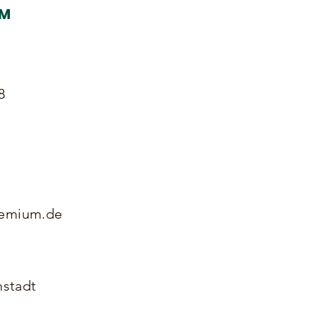
GM
8
remium.de
stadt